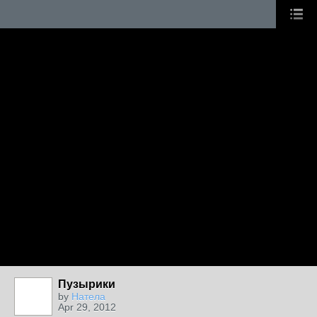
Пузырики
by
Натела
Apr 29, 2012