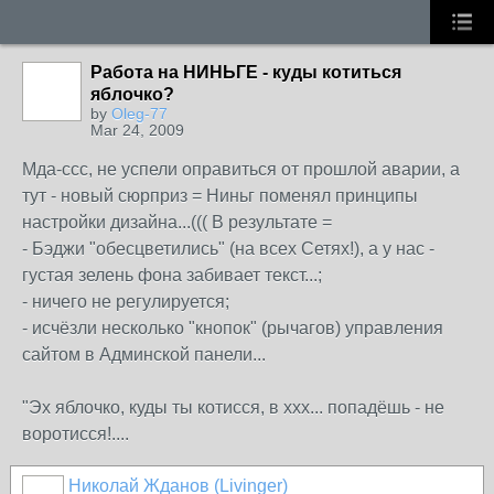
Работа на НИНЬГЕ - куды котиться
яблочко?
by
Oleg-77
Mar 24, 2009
Мда-ссс, не успели оправиться от прошлой аварии, а
тут - новый сюрприз = Ниньг поменял принципы
настройки дизайна...((( В результате =
- Бэджи "обесцветились" (на всех Сетях!), а у нас -
густая зелень фона забивает текст...;
- ничего не регулируется;
- исчёзли несколько "кнопок" (рычагов) управления
сайтом в Админской панели...
"Эх яблочко, куды ты котисся, в ххх... попадёшь - не
воротисся!....
Николай Жданов (Livinger)