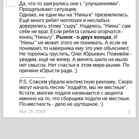
Да, что-то заигрались оне с "улучшениями".
Прощупывают ситуацию.
Однако, не одни мы на "Ниньге" приземлились.
Ещё много ребят неплохих и неслабых
доверились этому "сыру". Надеюсь, "Ниньг" сам
себе не враг. Если ребята сильно огорчатся -
конец "Ниньгу".
Рынок - о двух концах.
И
"Ниньг" не может этого не понимать. А если не
понимает, то наверняка ему это уже объясняют.
Не торопись грустить, Олег Юрьевич. Поживём -
увидим, ещё не вечер. А менять шило на мыло
нет смысла. Нет счастья в этом мире-рынке. По
причине кОрысти ради. ;)
.....................
P.S. Совсем убрали контекстную рекламу.. Скоро
могут начать песню "подайте, мы не местные".
Кстати, многие подати начинаются с акцента
именно на то, что сборщики подати не местные.
По-местность - дело не шутошное. :)
Mar 25, 2009
1