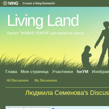
Create a Ning Network!
Living Land
Проект "ЖИВАЯ ЗЕМЛЯ" для жизни на земле.
Глава
Моя страница
Участники
forУМ
Изобра
All Discussions
My Discussions
Людмила Семенова's Discus